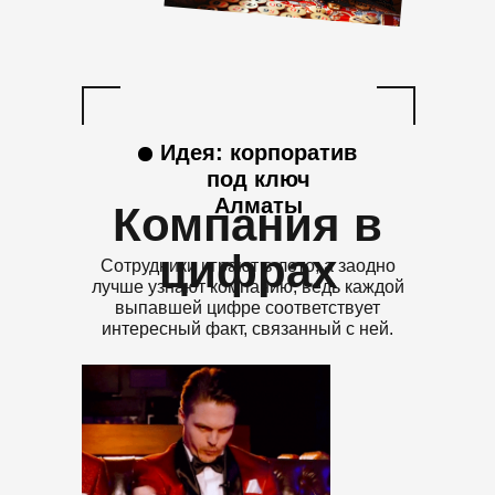
Идея: корпоратив
под ключ
Алматы
Компания в
цифрах
Сотрудники играют в лото, а заодно
лучше узнают компанию, ведь каждой
выпавшей цифре соответствует
интересный факт, связанный с ней.