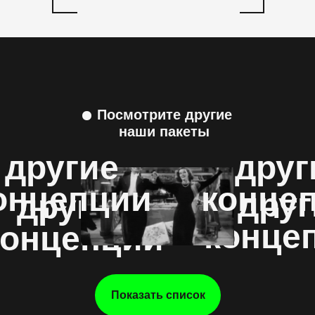
Посмотрите другие
наши пакеты
другие
друг
онцепции
конце
друг
другие
конце
концепции
Показать список