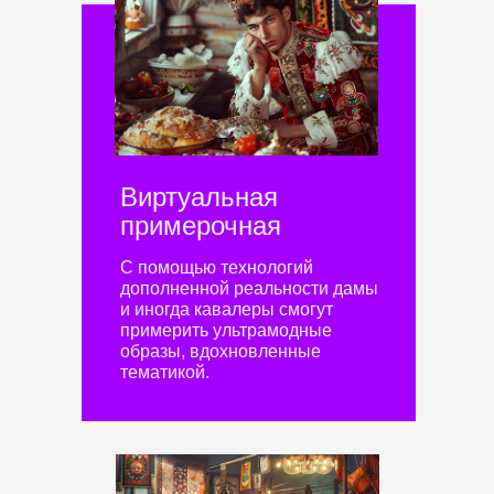
Виртуальная
примерочная
С помощью технологий
дополненной реальности дамы
и иногда кавалеры смогут
примерить ультрамодные
образы, вдохновленные
тематикой.