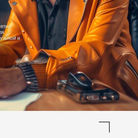
иятие
ля.
узыкой и