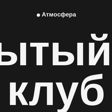
Атмосфера
ытый
клуб