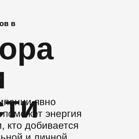
ов в
фора
и
сти
мпании явно
с поможет энергия
, кто добивается
ьной и личной