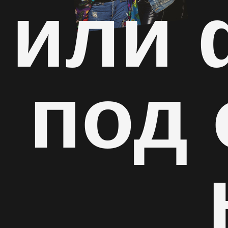
или 
под