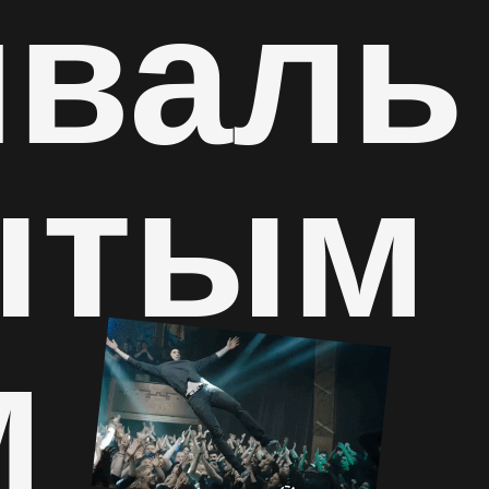
иваль
ытым
м