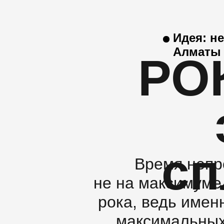
Идея: н
Алматы
РОК
сп
Время непр
не на максимуме.
рока, ведь имен
максимальных