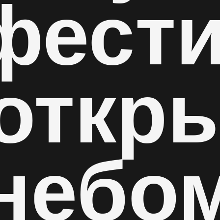
фест
 откр
небо