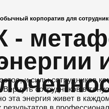
еобычный корпоратив для сотрудник
 - мета
энергии 
лоченно
остое, и силы сотрудников ко
 Вернуть сотрудников в тону
но эта энергия живет в каждом
 результатов в профессионал