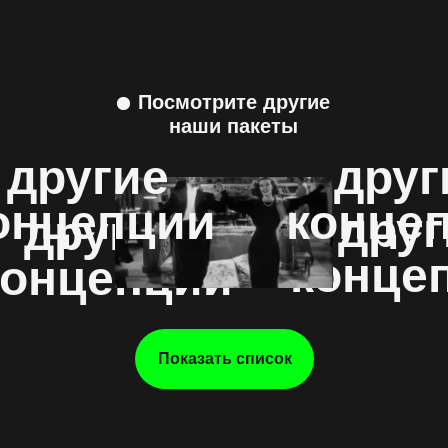
Посмотрите другие
наши пакеты
другие
друг
онцепции
конце
друг
другие
конце
концепции
Показать список