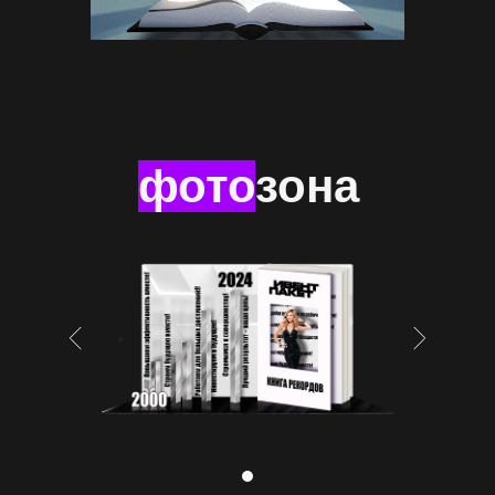
фото
зона