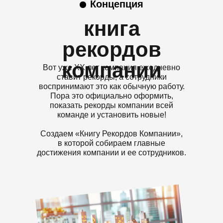
Концепция
книга
рекордов
компании
Вот уже XX лет компания ежедневно
ставит рекорды, а сотрудники
воспринимают это как обычную работу.
Пора это официально оформить,
показать рекорды компании всей
команде и установить новые!
Создаем «Книгу Рекордов Компании»,
в которой собираем главные
достижения компании и ее сотрудников.